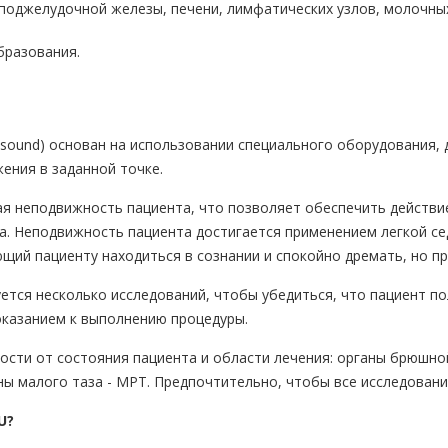
поджелудочной железы, печени, лимфатических узлов, молочных 
бразования.
trasound) основан на использовании специального оборудования,
ения в заданной точке.
я неподвижность пациента, что позволяет обеспечить действие
а. Неподвижность пациента достигается применением легкой сед
ющий пациенту находиться в сознании и спокойно дремать, но пр
тся несколько исследований, чтобы убедиться, что пациент пол
оказанием к выполнению процедуры.
ости от состояния пациента и области лечения: органы брюшно
ны малого таза - МРТ. Предпочтительно, чтобы все исследовани
U?