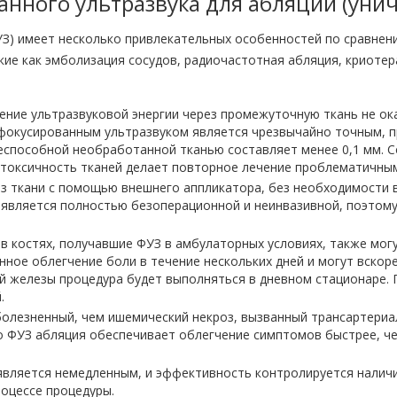
нного ультразвука для абляции (уни
УЗ) имеет несколько привлекательных особенностей по сравнен
ие как эмболизация сосудов, радиочастотная абляция, криотера
ение ультразвуковой энергии через промежуточную ткань не ок
 сфокусированным ультразвуком является чрезвычайно точным, 
способной необработанной тканью составляет менее 0,1 мм. Со
й токсичность тканей делает повторное лечение проблематичны
з ткани с помощью внешнего аппликатора, без необходимости 
 является полностью безоперационной и неинвазивной, поэтому
 костях, получавшие ФУЗ в амбулаторных условиях, также могу
нное облегчение боли в течение нескольких дней и могут вскор
й железы процедура будет выполняться в дневном стационаре. П
.
болезненный, чем ишемический некроз, вызванный трансартериа
то ФУЗ абляция обеспечивает облегчение симптомов быстрее, ч
 является немедленным, и эффективность контролируется нали
роцессе процедуры.