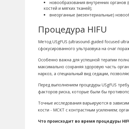
новообразования внутренних органов (
костей и мягких тканей);
внеорганные (мезентериальные) новоо
Процедура HIFU
Метод USgFUS
(
ultrasound-guided focused ul
сфокусированного ультразвука на очаг пораж
Особенно важна для успешной терапии полна
максимально сохраняя здоровую часть орган
наркоз, а специальный вид седации, позволя
Перед выполнением процедуры USgFUS требуе
факторов риска, которые были бы противоп
Точные исследования варьируются в зависим
кости - МСКТ с контрастным усилением; орга
Что происходит во время процедуры HIF