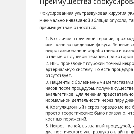
Преимущества сфокусирова
Фокусированная ультразвуковая хирургия (Ф
минимально инвазивной абляции опухоли, так
преимуществам относятся:
В отличие от лучевой терапии, прохожд
или ткань за пределами фокуса. Лечение
некротизированной обработанной и жизне
отличие от лучевой терапии, при которо
HIFU производит глубокий точный некро
артериальную систему. То есть процедура
отсутствует.
Пациенты с болезненными метастазами в
часов после процедуры, получив существе
анальгетиков. Для лечения предстательно
нормальной деятельности через пару дней
Коагуляционный некроз гораздо менее 
просто теоретические; было показано, ч
костных поражений.
Некроз тканей, вызванный процедурой,
диагностического ультразвука онлайн в п